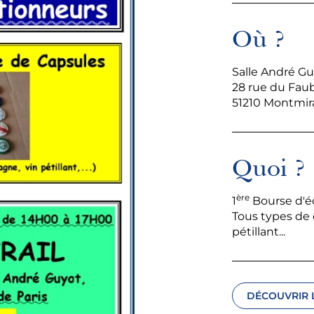
Où ?
Salle André G
28 rue du Fau
51210 Montmira
Quoi ?
ère
1
Bourse d'é
Tous types de 
pétillant...
DÉCOUVRIR L