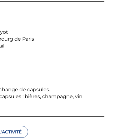
uyot
bourg de Paris
il
change de capsules.
capsules : bières, champagne, vin
'ACTIVITÉ