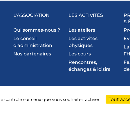
L'ASSOCIATION
LES ACTIVITÉS
P
& 
Qui sommes-nous ?
Les ateliers
Pr
Le conseil
Les activités
Ev
d'administration
physiques
La
Nos partenaires
Les cours
FH
Rencontres,
Fe
échanges & loisirs
de
tions légales
 le contrôle sur ceux que vous souhaitez activer
Tout acc