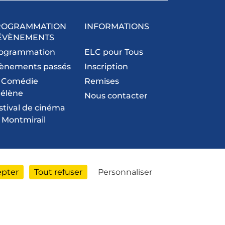
ROGRAMMATION
INFORMATIONS
ÉVÈNEMENTS
ogrammation
ELC pour Tous
ènements passés
Inscription
 Comédie
Remises
élène
Nous contacter
stival de cinéma
 Montmirail
epter
Tout refuser
Personnaliser