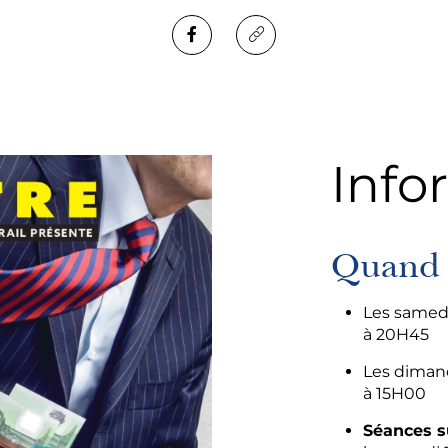
Info
Quand 
Les samedis
à 20H45
Les dimanc
à 15H00
Séances s