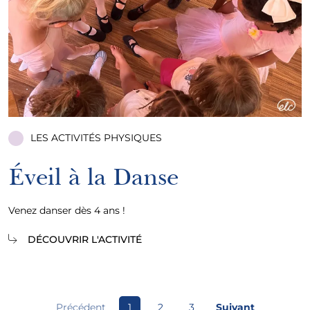
LES ACTIVITÉS PHYSIQUES
Éveil à la Danse
Venez danser dès 4 ans !
DÉCOUVRIR L'ACTIVITÉ
Page Courante
Page
Page
Précédent
1
2
3
Suivant